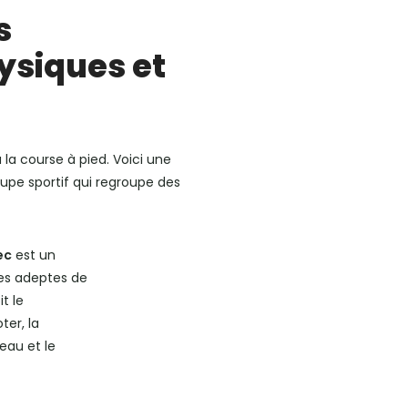
s
ysiques et
 la course à pied. Voici une
oupe sportif qui regroupe des
ec
est un
des adeptes de
t le
ter, la
neau et le