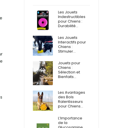
Les Jouets
Indestructibles
de
pour Chiens :
Durabilité…
Les Jouets
Interactifs pour
Chiens :
Stimuler…
ur
re
Jouets pour
Chiens :
Sélection et
Bienfaits…
Les Avantages
es
des Bols
Ralentisseurs
pour Chiens…
L’Importance
de la
Glucosamine