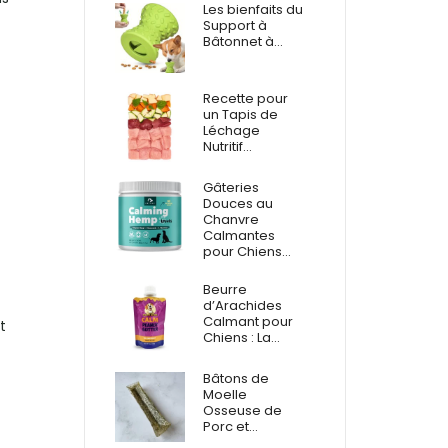
Les bienfaits du
Support à
Bâtonnet à…
Recette pour
un Tapis de
Léchage
Nutritif…
Gâteries
Douces au
Chanvre
Calmantes
pour Chiens…
Beurre
d’Arachides
Calmant pour
t
Chiens : La…
Bâtons de
Moelle
Osseuse de
Porc et…