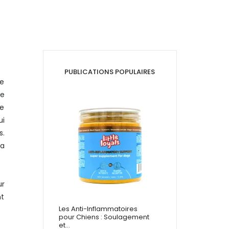
PUBLICATIONS POPULAIRES
ée
le
e
ui
s.
la
ur
nt
Les Anti-Inflammatoires
pour Chiens : Soulagement
et…