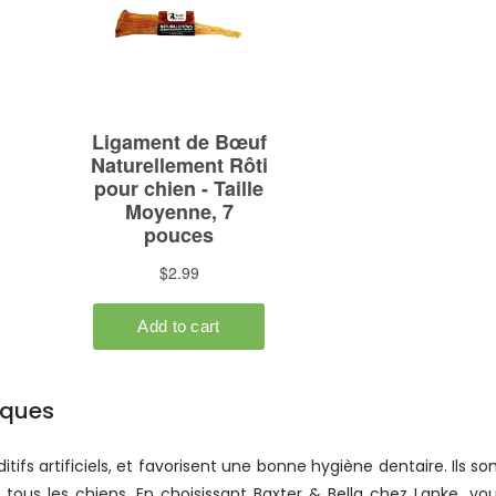
iques
itifs artificiels, et favorisent une bonne hygiène dentaire. Ils so
ous les chiens. En choisissant Baxter & Bella chez Lanke, vo