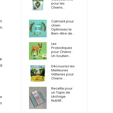
pour les
Chiens…
en
Calmant pour
chien.
en
Optimisez le
Bien-être de…
Les
Probiotiques
pour Chiens :
Un Soutien…
te
 à
Découvrez les
Meilleures
Gâteries pour
Chiens :…
Recette pour
un Tapis de
Léchage
er
Nutritif…
un