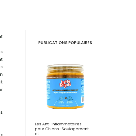
nt
PUBLICATIONS POPULAIRES
e-
rs
nt
es
un
it
er
s
Les Anti-Inflammatoires
pour Chiens : Soulagement
et…
es