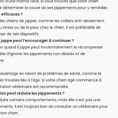
n d’une même race. Si vous trouvez que votre chien
 de déterminer la cause de ses jappements pour y remédier.
 efficaces ?
 les chiens de japper, comme les colliers anti-aboiement.
stress ou de la peur chez le chien. Il est préférable de
er de tels dispositifs.
 jappe peut l’encourager à continuer ?
ien quand il jappe peut involontairement le récompenser
ble d’ignorer les jappements non désirés et de
me.
 davantage en raison de problèmes de santé, comme la
res troubles liés à l’âge. Si votre chien âgé commence à
ltation vétérinaire est recommandée.
ation peut réduire les jappements ?
 réduire certains comportements, mais elle n’est pas une
ements. Il est toujours bon de consulter un vétérinaire pour
otre chien.