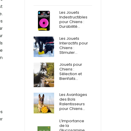
st
Les Jouets
e.
Indestructibles
es
pour Chiens :
Durabilité…
ar
ur
Les Jouets
ls
Interactifs pour
Chiens :
ue
Stimuler…
on
Jouets pour
Chiens :
Sélection et
Bienfaits…
Les Avantages
des Bols
Ralentisseurs
pour Chiens…
és
er
L’Importance
de la
Glucosamine