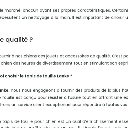
r le marché, chacun ayant ses propres caractéristiques. Certains 
cessitent un nettoyage à la main. Il est important de choisir un
e qualité ?
urnir à nos chiens des jouets et accessoires de qualité. C’est 
re chien des heures de divertissement tout en stimulant son espri
i choisir le tapis de fouille Lanke ?
anke
, nous nous engageons à fournir des produits de la plus h
e fouille est conçu pour résister à l’usure tout en offrant une e
frons un service client exceptionnel pour répondre à toutes vos
e tapis de fouille pour chien est un outil d’enrichissement esse
oucieux du bien-être de son animal. Il stimule l’esprit, prév