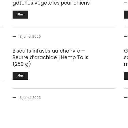
gâteries végétales pour chiens
–
Plus
3 juillet 2026
Biscuits infusés au chanvre –
G
Beurre d’arachide | Hemp Tails
s
(250 g)
m
Plus
3 juillet 2026