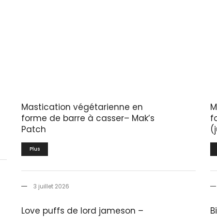
Mastication végétarienne en
M
forme de barre à casser– Mak’s
f
Patch
(
Plus
3 juillet 2026
Love puffs de lord jameson –
B